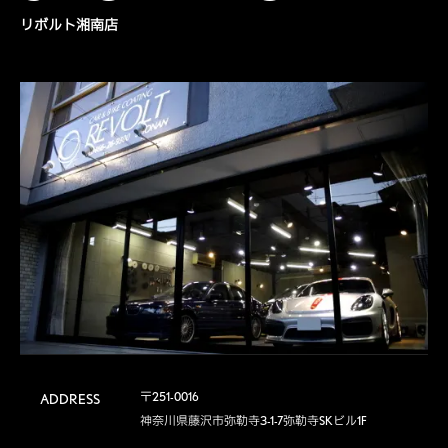
リボルト湘南店
〒251-0016

ADDRESS
神奈川県藤沢市弥勒寺3-1-7弥勒寺SKビル1F